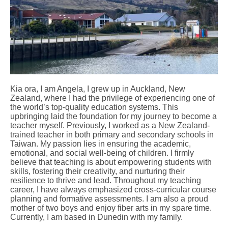
Kia ora, I am Angela, I grew up in Auckland, New
Zealand, where I had the privilege of experiencing one of
the world’s top-quality education systems. This
upbringing laid the foundation for my journey to become a
teacher myself. Previously, I worked as a New Zealand-
trained teacher in both primary and secondary schools in
Taiwan. My passion lies in ensuring the academic,
emotional, and social well-being of children. I firmly
believe that teaching is about empowering students with
skills, fostering their creativity, and nurturing their
resilience to thrive and lead. Throughout my teaching
career, I have always emphasized cross-curricular course
planning and formative assessments. I am also a proud
mother of two boys and enjoy fiber arts in my spare time.
Currently, I am based in Dunedin with my family.