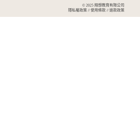
© 2025
翔想教育有限公司
隱私權政策
//
使用條款
//
退款政策
啟動孩子未來力，只
差這一步
你剛剛完成的問卷，已經為孩子開啟一段更有方向的旅
程。
如果你希望我持續陪你走這條路——
留下 email，我會逐步地告訴你，關於孩子的未來、學習、
興趣、選系，以及如何陪他做出更好的選擇。