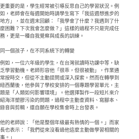
更重要的是，學生經常被引導反思自己的學習狀況。例
如，老師會在每週開始時請學生寫下「我這週想進步的
地方」，並在週末回顧：「我學會了什麼？我遇到了什
麼困難？下次我會怎麼做？」這樣的過程不只是完成任
務，更是一種自我覺察與成長的訓練。
同一個孩子，在不同系統下的轉變
例如，一位六年級的學生，在台灣就讀時功課中等，缺
乏學習動機。老師形容他「很乖，但很被動」，作業通
常按時交，但從不主動提問或深入探索。然而在轉學到
紐西蘭後，他參與了學校安排的一個專題學習單元，主
題是「人類如何影響環境」。他選擇製作一段短片來介
紹海洋塑膠污染的問題，過程中主動查資料、寫腳本、
錄音與剪輯，還自願在學校集會時上台發表。
他的老師說：「他是整個年級最有熱情的一個。」而家
長也表示：「我們從來沒看過他這麼主動做學習相關的
事。」